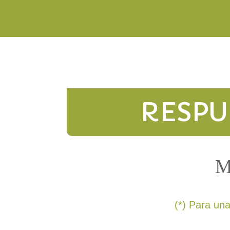
RESPU
M
(*) Para un