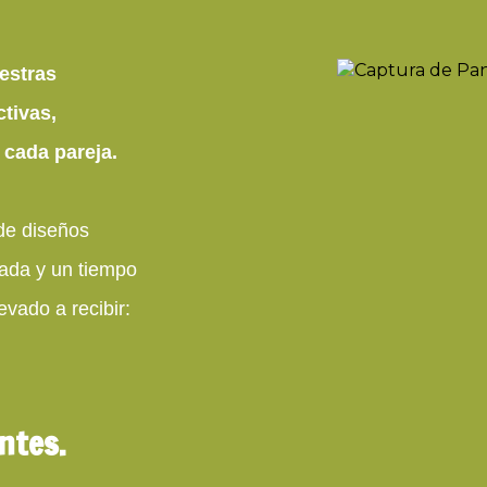
estras
ctivas,
e cada pareja.
de diseños
zada y un tiempo
evado a recibir:
ntes.