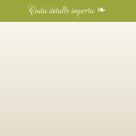
Cada detalle importa ❧
CIONES
imonio ❤️
OLO 5 DÍAS