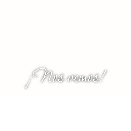
¡Nos vemos!