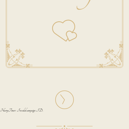
HurryTimer: Invalid campaign ID.