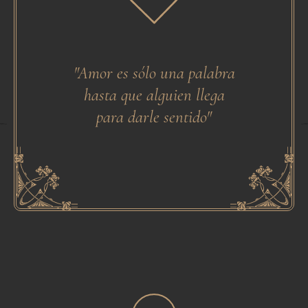
"Amor es sólo una palabra
hasta que alguien llega
para darle sentido"
Noun Project
from the No
y Alvaro Cabrera
Created by Alva