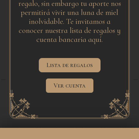
regalo, sin embargo tu aporte nos
permitirá vivir una luna de miel
inolvidable. Te invitamos a
conocer nuestra lista de regalos y
cuenta bancaria aquí.
Lista de regalos
from the Noun Project
from the Noun Project
Created by Alvaro Cabrera
Created by Alvaro Cabrera
Ver cuenta