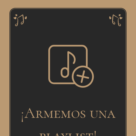
¡Armemos una
playlist!