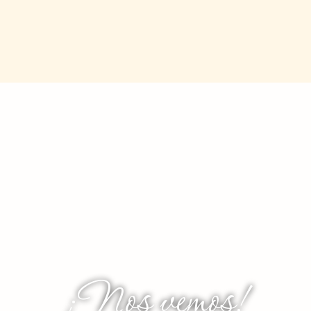
¡Nos vemos!