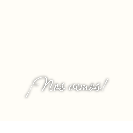
¡Nos vemos!