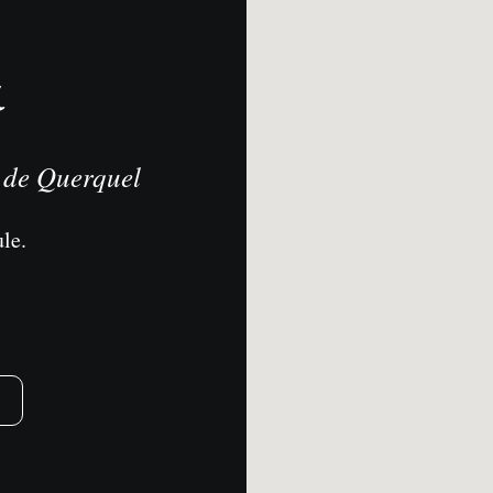
a
s de Querquel
le.