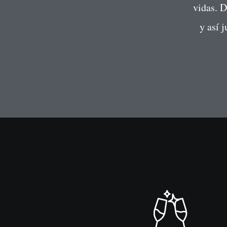
vidas. 
y así 