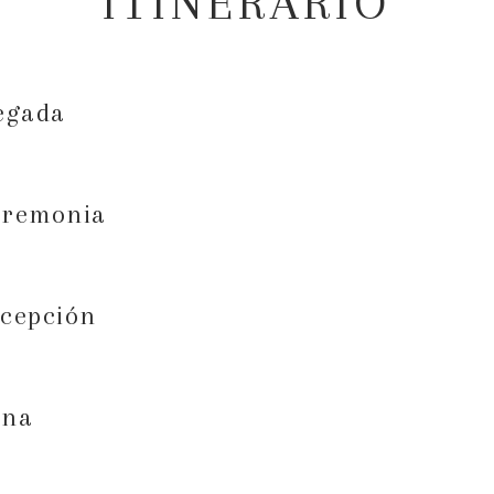
ITINERARIO
egada
eremonia
cepción
ena