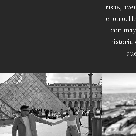
risas, av
el otro. 
con mayo
historia
que