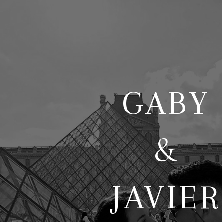
GABY
&
JAVIER