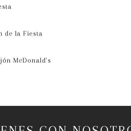
esta
n de la Fiesta
jón McDonald's
IENES CON NOSOTR