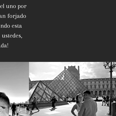
el uno por
an forjado
endo esta
 ustedes,
ada!