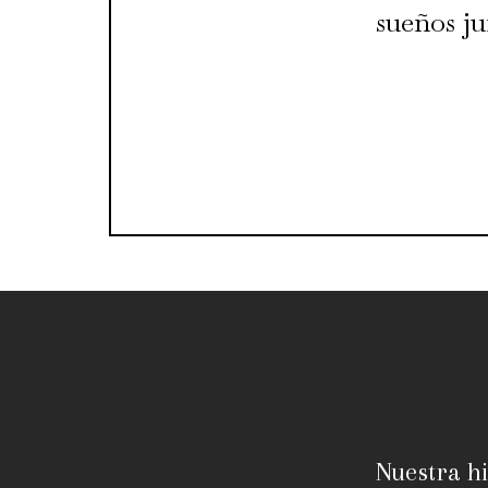
sueños j
Nuestra hi