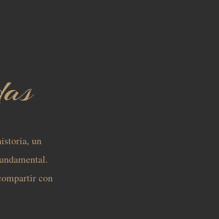
das
istoria, un
fundamental.
 compartir con