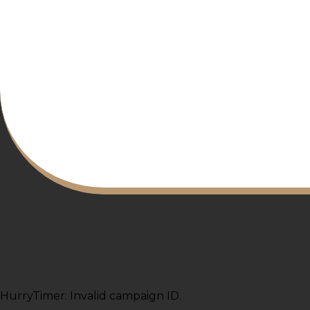
HurryTimer: Invalid campaign ID.