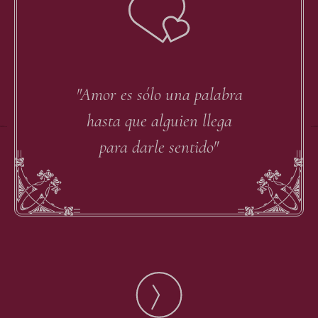
"Amor es sólo una palabra
hasta que alguien llega
Noun Project
from the No
y Alvaro Cabrera
Created by Alva
para darle sentido"