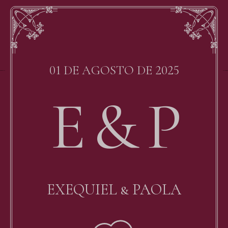
01 DE AGOSTO DE 2025
y Alvaro Cabrera
Created by Alva
Noun Project
from the No
E & P
EXEQUIEL & PAOLA