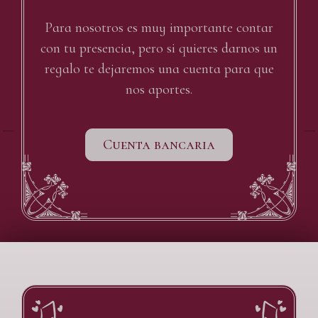
Para nosotros es muy importante contar
con tu presencia, pero si quieres darnos un
regalo te dejaremos una cuenta para que
nos aportes.
from the Noun Project
from the Noun Project
Created by Alvaro Cabrera
Created by Alvaro Cabrera
Cuenta bancaria