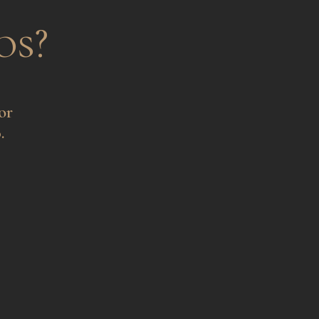
os?
or
.