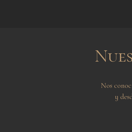
Nues
Nos conoci
y des