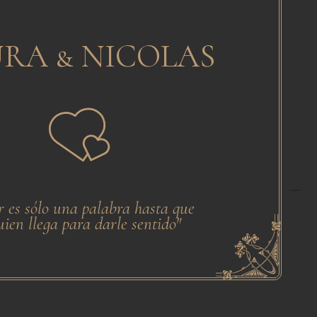
RA & NICOLAS
from the Noun Project
Created by Alvaro Cabrera
 es sólo una palabra hasta que
uien llega para darle sentido"