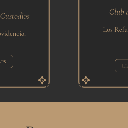
Club d
 Custodios
Los Refu
videncia.
aps
Ll