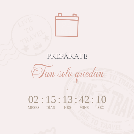
PREPÁRATE
Tan solo quedan
.
02
:
15
:
13
:
42
:
09
MESES
DÍAS
HRS
MINS
SEG