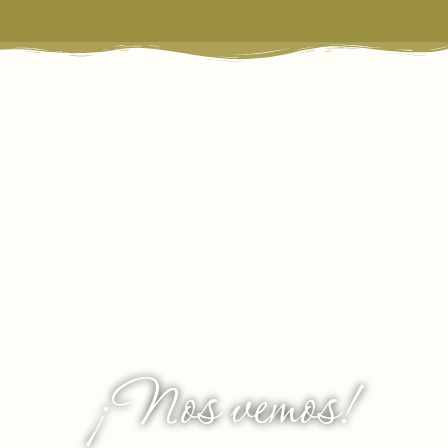
¡Nos vemos!