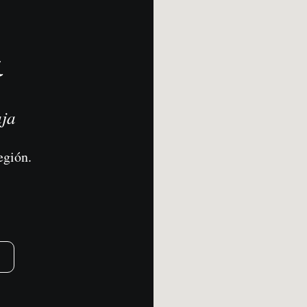
a
aja
egión.