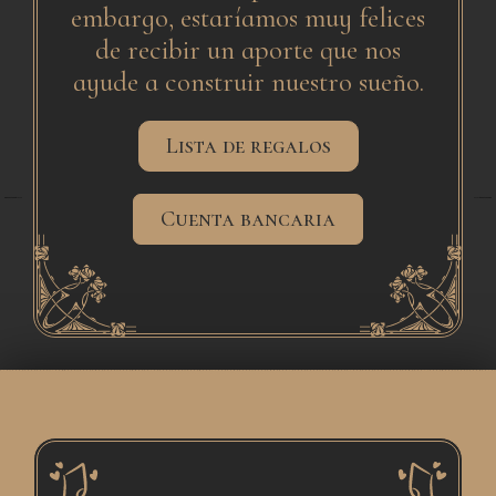
embargo, estaríamos muy felices
de recibir un aporte que nos
ayude a construir nuestro sueño.
Lista de regalos
from the Noun Project
from the Noun Project
Created by Alvaro Cabrera
Created by Alvaro Cabrera
Cuenta bancaria