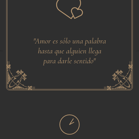
"Amor es sólo una palabra
hasta que alguien llega
Noun Project
from the No
y Alvaro Cabrera
Created by Alva
para darle sentido"