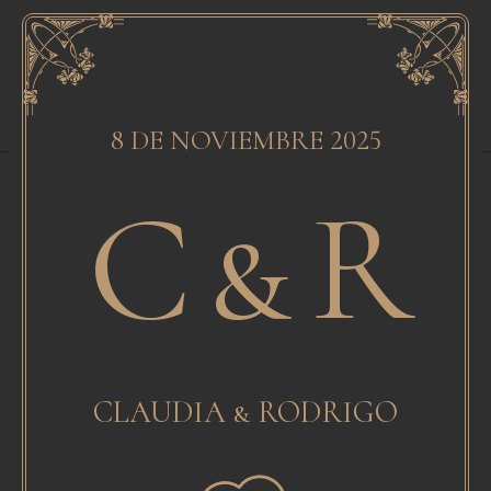
8 DE NOVIEMBRE 2025
y Alvaro Cabrera
Created by Alva
Noun Project
from the No
C & R
CLAUDIA & RODRIGO