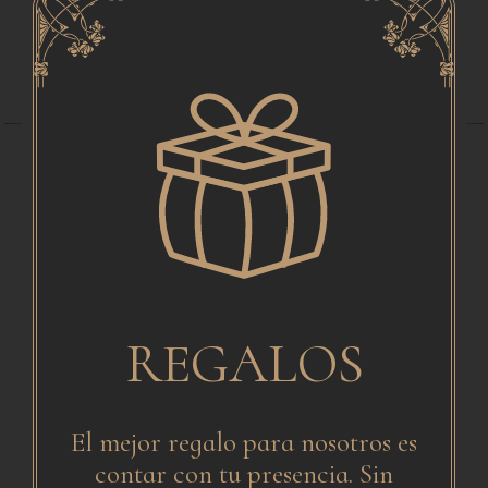
Created by Alvaro Cabrera
Created by Alvaro Cabrera
from the Noun Project
from the Noun Project
REGALOS
El mejor regalo para nosotros es
contar con tu presencia. Sin